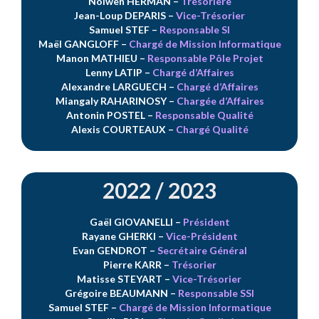
Nolwen HERMAN
–
Trésorière
Jean-Loup DEPARIS
–
Vice-Trésorier
Samuel STEF
–
Responsable SI
Maël GANGLOFF –
Chargé de Mission Informatique
Manon MATHIEU
–
Responsable Pôle Projet
Lenny LATIP
–
Chargé d’Affaires
Alexandre LARGUECH
–
Chargé d’Affaires
Miangaly RAHARINOSY
–
Chargée d’Affaires
Antonin POSTEL
–
Responsable Qualité
Alexis COURTEAUX
–
Chargé Qualité
2022 / 2023
Gaël GIOVANELLI
–
Président
Rayane GHERKI
–
Vice-Président
Evan GENDROT
–
Secrétaire Général
Pierre KARR
–
Trésorier
Matisse STEYART
–
Vice-Trésorier
Grégoire BEAUMANN –
Responsable SSI
Samuel STEF
–
Chargé de Mission Informatique