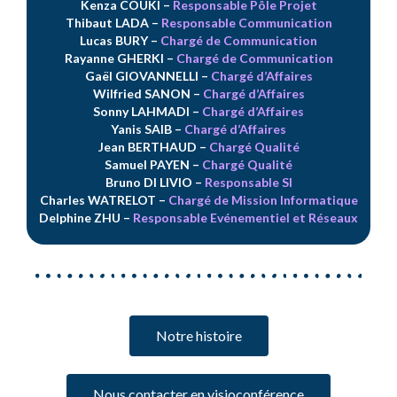
Kenza COUKI
–
Responsable Pôle Projet
Thibaut LADA
–
Responsable Communication
Lucas BURY
–
Chargé de Communication
Rayanne GHERKI
–
Chargé de Communication
Gaël GIOVANNELLI
–
Chargé d’Affaires
Wilfried SANON
–
Chargé d’Affaires
Sonny LAHMADI
–
Chargé d’Affaires
Yanis SAIB
–
Chargé d’Affaires
Jean BERTHAUD
–
Chargé Qualité
Samuel PAYEN
–
Chargé Qualité
Bruno DI LIVIO
–
Responsable SI
Charles WATRELOT
–
Chargé de Mission Informatique
Delphine ZHU
–
Responsable Evénementiel et Réseaux
Notre histoire
Nous contacter en visioconférence