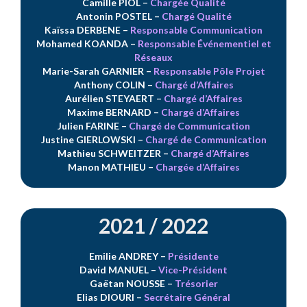
Camille PIOL
–
Chargée Qualité
Antonin POSTEL
–
Chargé Qualité
Kaïssa DERBENE
–
Responsable Communication
Mohamed KOANDA
–
Responsable Événementiel et
Réseaux
Marie-Sarah GARNIER
–
Responsable Pôle Projet
Anthony COLIN
–
Chargé d’Affaires
Aurélien STEYAERT
–
Chargé d’Affaires
Maxime BERNARD
–
Chargé d’Affaires
Julien FARINE
–
Chargé de Communication
Justine GIERLOWSKI
–
Chargé de Communication
Mathieu SCHWEITZER
–
Chargé d’Affaires
Manon MATHIEU
–
Chargée d’Affaires
2021 / 2022
Emilie ANDREY
–
Présidente
David MANUEL
–
Vice-Président
Gaëtan NOUSSE
–
Trésorier
Elias DIOURI
–
Secrétaire Général