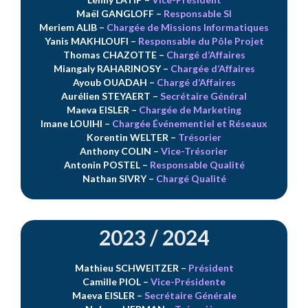
Maël GANGLOFF –
Responsable SI
Meriem ALIB
–
Chargée de Missions Informatiques
Yanis MAKHLOUFI
–
Responsable du Pôle Projet
Thomas CHAZOTTE
–
Chargé d’Affaires
Miangaly RAHARINOSY
–
Chargée d’Affaires
Ayoub OUADAH
–
Chargé d’Affaires
Aurélien STEYAERT
–
Secrétaire Général
Maeva EISLER
–
Chargée de Marketing
Imane LOUIHI
–
Chargée Événementiel et Réseaux
Korentin WELTER
–
Trésorier
Anthony COLIN
–
Vice-Trésorier
Antonin POSTEL
–
Responsable Qualité
Nathan SIVRY
–
Chargé Qualité
2023 / 2024
Mathieu SCHWEITZER
–
Président
Camille PIOL
–
Vice-Présidente
Maeva EISLER
–
Secrétaire Générale