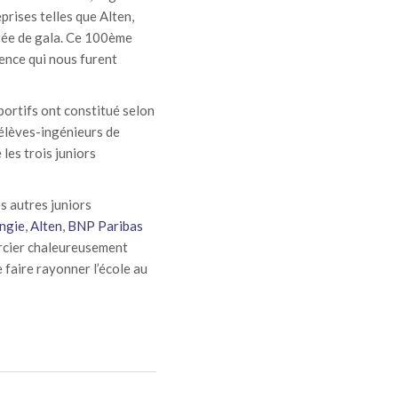
prises telles que Alten,
oirée de gala. Ce 100ème
ience qui nous furent
sportifs ont constitué selon
 élèves-ingénieurs de
 les trois juniors
es autres juniors
ngie
,
Alten
,
BNP Paribas
ercier chaleureusement
 faire rayonner l’école au