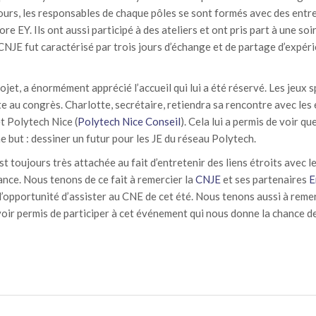
ours, les responsables de chaque pôles se sont formés avec des entre
e EY. Ils ont aussi participé à des ateliers et ont pris part à une s
 CNJE fut caractérisé par trois jours d’échange et de partage d’expér
jet, a énormément apprécié l’accueil qui lui a été réservé. Les jeux 
te au congrès. Charlotte, secrétaire, retiendra sa rencontre avec les
et Polytech Nice (
Polytech Nice Conseil
). Cela lui a permis de voir que
 but : dessiner un futur pour les JE du réseau Polytech.
 toujours très attachée au fait d’entretenir des liens étroits avec l
ance. Nous tenons de ce fait à remercier la
CNJE
et ses partenaires
E
l’opportunité d’assister au CNE de cet été. Nous tenons aussi à rem
oir permis de participer à cet événement qui nous donne la chance de